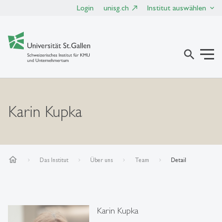
Login
unisg.ch
Institut auswählen
search
Karin Kupka
home
Das Institut
Über uns
Team
Detail
Karin Kupka