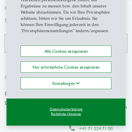
Ergebnisse zu messen bzw. den Inhalt unserer
From insight to impact.
Website abzustimmen. Da wir Ihre Privatsphäre
schätzen, bitten wir Sie um Erlaubnis. Sie
Suche
können Ihre Einwilligung jederzeit in den
"Privatsphäreneinstellungen" ändern/anpassen.
search
Alle Cookies akzeptieren
Nur erforderliche Cookies akzeptieren
Gehe direkt zu
Kontakt
Einstellungen
CFB-HSG
KMU-HSG
Schweizerisches Institut für
GCEI-HSG
KMU und Unternehmertum
Datenschutzerklärung
Dufourstrasse 40a
Rechtliche Hinweise
CH-9000 St.Gallen
+41 71 224 71 00