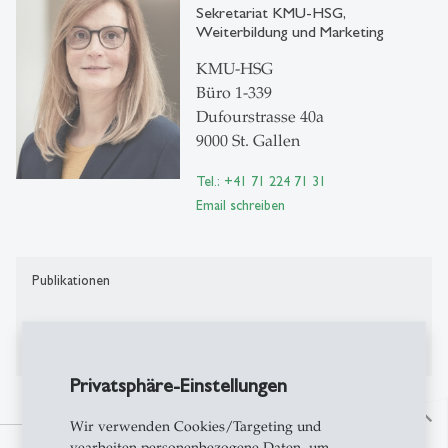
Sekretariat KMU-HSG,
Weiterbildung und Marketing
KMU-HSG
Büro 1-339
Dufourstrasse 40a
9000 St. Gallen
Tel.: +41 71 224 71 31
Email schreiben
Publikationen
Publikationen auf Alexandria
Privatsphäre-Einstellungen
north
Wir verwenden Cookies/Targeting und
vearbeiten personenbezogene Daten, um