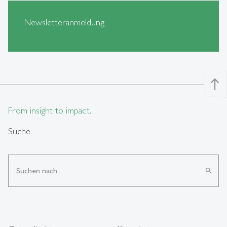
Newsletteranmeldung
north
From insight to impact.
Suche
search