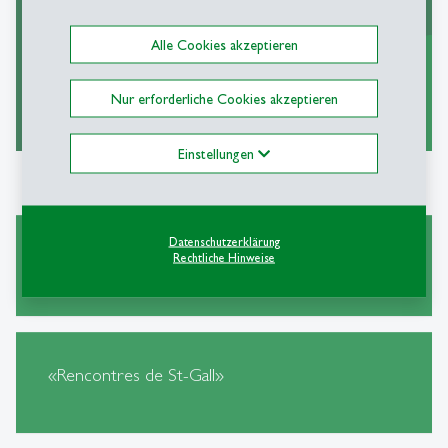
Alle Cookies akzeptieren
Nur erforderliche Cookies akzeptieren
zu den KMU Zahlen
east
Einstellungen
Datenschutzerklärung
Unsere «Research Fellows»
Rechtliche Hinweise
«Rencontres de St-Gall»