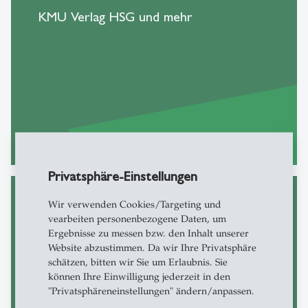
KMU Verlag HSG und mehr
zu den Publikationen
east
Privatsphäre-Einstellungen
Wir verwenden Cookies/Targeting und
vearbeiten personenbezogene Daten, um
KMU in Zahlen
Ergebnisse zu messen bzw. den Inhalt unserer
Website abzustimmen. Da wir Ihre Privatsphäre
Die «KMU-Studie» mit den jeweils
schätzen, bitten wir Sie um Erlaubnis. Sie
können Ihre Einwilligung jederzeit in den
aktuellsten Zahlen vom Bundesamt für
"Privatsphäreneinstellungen" ändern/anpassen.
Statistik (BfS).