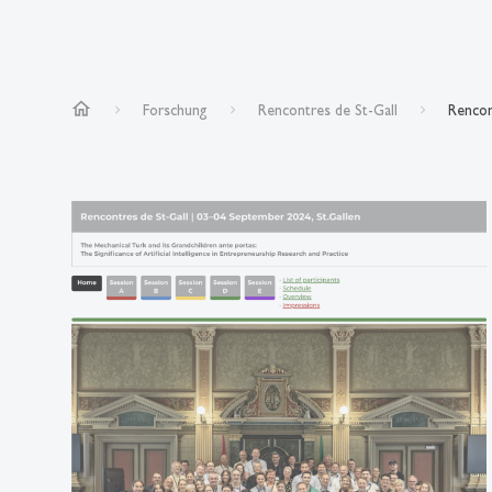
home
Forschung
Rencontres de St-Gall
Rencon