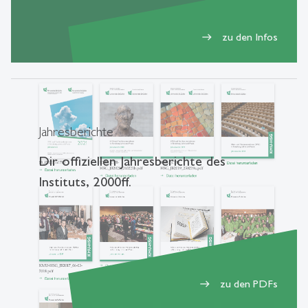
zu den Infos
east
Jahresberichte
Dir offiziellen Jahresberichte des
Instituts, 2000ff.
zu den PDFs
east