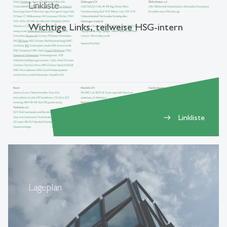
Linkliste
Wichtige Links, teilweise HSG-intern
Linkliste
east
Lageplan