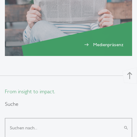
Medienpräsenz
east
north
From insight to impact.
Suche
search