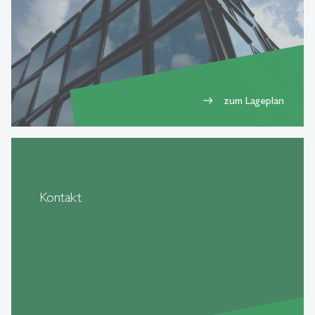
zum Lageplan
east
Kontakt