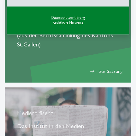
Satzung des Instituts
Die aktuellste Version der Satzung des
Datenschutzerklärung
Rechtliche Hinweise
KMU-HSG
(aus der Rechtssammlung des Kantons
St.Gallen)
zur Satzung
east
Medienpräsenz
Das Institut in den Medien