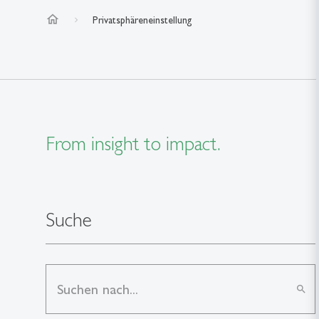
home
Privatsphäreneinstellung
From insight to impact.
Suche
search