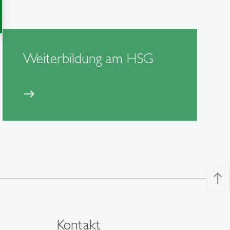
Weiterbildung am HSG
east
north
Kontakt