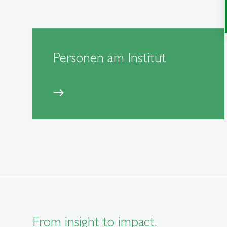
Personen am Institut
east
From insight to impact.