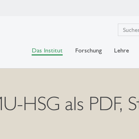
Das Institut
Forschung
Lehre
MU-HSG als PDF, S