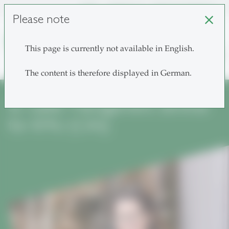
Login
unisg.ch
Choose institutes
Please note
close
This page is currently not available in English.
search
The content is therefore displayed in German.
St. Galler Management Seminar
für KMU (CAS)