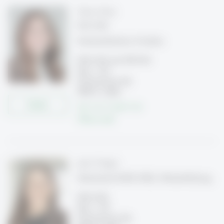
Marie Klein
Ph.D. HSG
Seminarleiterin, Postdoc
KMU-HSG und CFB-HSG
Büro 1-354
Dufourstrasse 40a
9000 St. Gallen
Details
Tel: +41 71 224 71 30
Write e-mail
Julia Ottiger
Sekretariat KMU-HSG, Weiterbildung
KMU-HSG
Büro 1-333
Dufourstrasse 40a