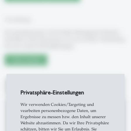
Anmeldung
Sie sind überzeugt vom St.Galler Management Seminar
für KMU (CAS), dann freuen wir uns auf Ihre Anmeldung
für eine unserer Durchführungen.
Direkt anmelden
Informations- und Kurzvideos zum St. Galler
Management Seminar KMU (CAS)
Privatsphäre-Einstellungen
Wir verwenden Cookies/Targeting und
vearbeiten personenbezogene Daten, um
Enable This Content
Ergebnisse zu messen bzw. den Inhalt unserer
Content required confirmation
Website abzustimmen. Da wir Ihre Privatsphäre
schätzen, bitten wir Sie um Erlaubnis. Sie