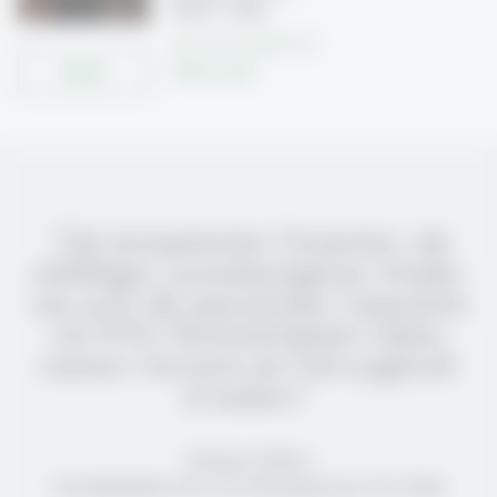
9000 St. Gallen
Tel: +41 71 224 71 57
Details
Write e-mail
“Die kompetenten Dozenten, die
vielfältigen, praxisbezogenen Inhalte,
wie auch die spannenden Gespräche
mit KMU-Persönlichkeiten haben
meinen Horizont als Führungskraft
erweitert.”
Dominic Walser
Geschäftsführer der wlw Bauingenieure AG, Mels