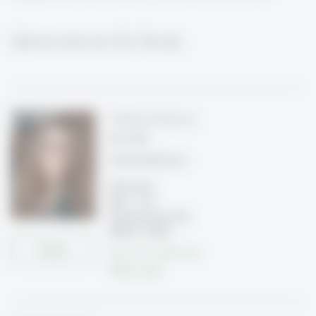
Gerne sind wir für Sie da:
Stefanie Markovic
B.A. HSG
Seminarleiterin
KMU-HSG
Büro 1-315
Dufourtstrasse 40a
9000 St. Gallen
Details
Tel: +41 71 224 71 23
Write e-mail