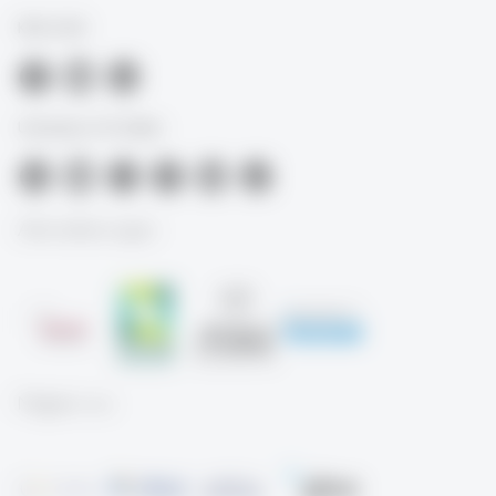
KMU-HSG
University of St.Gallen
Akkreditierungen
Mitglied von