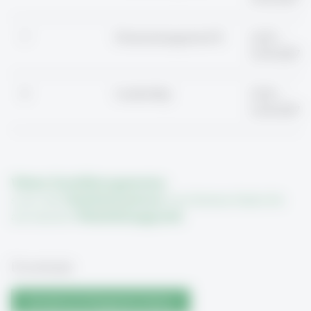
7
Finanzmanagement II
14.05. –
15.05.2027
8
Leadership
10.06. –
12.06.2027
Weitere Durchführungstermine
,
sowie alle
Detailinformationen
zum Seminar finden Sie
auf unserem
Weiterbildungsportal
.
Downloads
Broschüre für Management Seminar