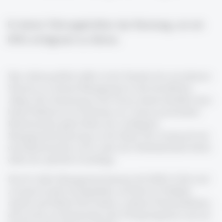
Es bietet Führungskräften das Rüstzeug, um ein
KMU erfolgreich zu führen.
Was schlussendlich zählt, ist der Transfer des erworbenen
Wissens zu General Management in den beruflichen
Alltag. Die Umsetzung in der Praxis nimmt deshalb einen
hohen Stellenwert im Seminar ein. Unsere praxisnahen
Referierenden geben Ihnen die wichtigsten
Managementwerkzeuge an die Hand. Der Austausch mit
den Referierenden sowie unter den Teilnehmenden bietet
dafür die optimale Grundlage.
Das St. Galler Management Seminar für KMU (CAS) wird
zweimal im Jahr durchgeführt, mit Start im Frühjahr
(April) und Herbst (November), umfasst 8 Seminarblöcke,
die jeweils am Donnerstag oder Freitag beginnen und am