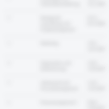
Unternehmensführung
14.11.2026
2
Strategische
03.12. –
Ausrichtung und
05.12.2026
Projektmanagement
3
Marketing
15.01. –
16.01.2027
4
Organisation und
12.02. –
Strukturierung
13.02.2027
5
Arbeitsrecht und
11.03. –
Personalmanagement
13.03.2027
6
Finanzmanagement I
09.04. –
10.04.2027