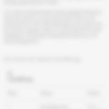
Samstag abgeschlossen werden.
Um unseren Teilnehmenden örtlich entgegenzukommen
findet das Seminar an unterschiedlichen Orten in der
Deutschschweiz statt: Weiterbildungszentrum Holzweid,
SG; Kartause Ittingen Warth, TG; Seminarhotel Riverside
Glattfelden, ZH; Seehotel Waldstätterhof Brunnen, SZ;
Hotel Säntispark SG.
Die Termine der nächsten Durchführung:
93.
Durchführung
Block
Thema
Termin
1
Grundlagen der
12.11. –